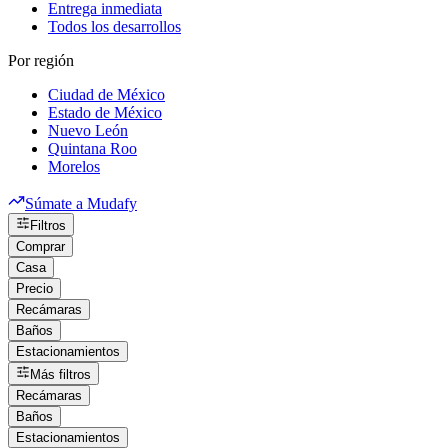
Entrega inmediata
Todos los desarrollos
Por región
Ciudad de México
Estado de México
Nuevo León
Quintana Roo
Morelos
Súmate a Mudafy
Filtros
Comprar
Casa
Precio
Recámaras
Baños
Estacionamientos
Más filtros
Recámaras
Baños
Estacionamientos