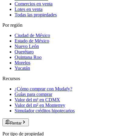
Comercios en venta
Lotes en venta
Todas las propiedades
Por región
Ciudad de México
Estado de México
Nuevo León
Querétaro
Quintana Roo
Morelos
Yucatán
Recursos
¿Cómo comprar con Mudafy?
Guías para comprar
Valor del m² en CDMX
Valor del m² en Monterrey
Simulador créditos hipotecarios
Rentar
Por tipo de propiedad