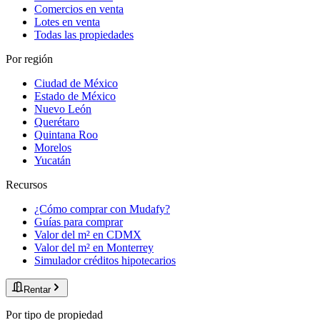
Comercios en venta
Lotes en venta
Todas las propiedades
Por región
Ciudad de México
Estado de México
Nuevo León
Querétaro
Quintana Roo
Morelos
Yucatán
Recursos
¿Cómo comprar con Mudafy?
Guías para comprar
Valor del m² en CDMX
Valor del m² en Monterrey
Simulador créditos hipotecarios
Rentar
Por tipo de propiedad