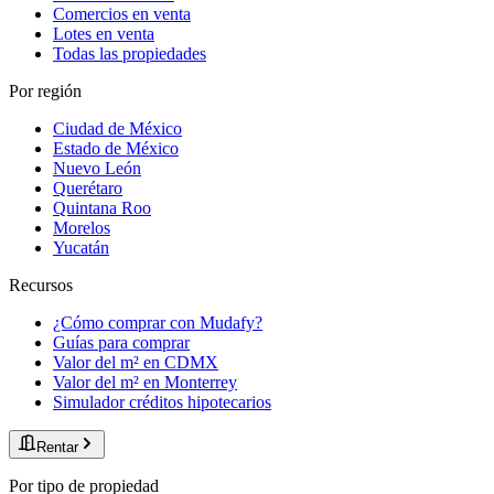
Comercios en venta
Lotes en venta
Todas las propiedades
Por región
Ciudad de México
Estado de México
Nuevo León
Querétaro
Quintana Roo
Morelos
Yucatán
Recursos
¿Cómo comprar con Mudafy?
Guías para comprar
Valor del m² en CDMX
Valor del m² en Monterrey
Simulador créditos hipotecarios
Rentar
Por tipo de propiedad