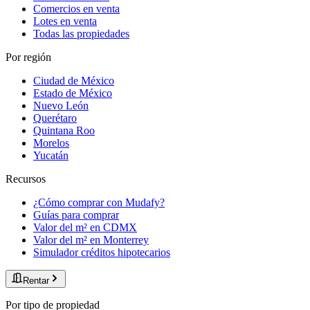
Comercios en venta
Lotes en venta
Todas las propiedades
Por región
Ciudad de México
Estado de México
Nuevo León
Querétaro
Quintana Roo
Morelos
Yucatán
Recursos
¿Cómo comprar con Mudafy?
Guías para comprar
Valor del m² en CDMX
Valor del m² en Monterrey
Simulador créditos hipotecarios
Rentar
Por tipo de propiedad