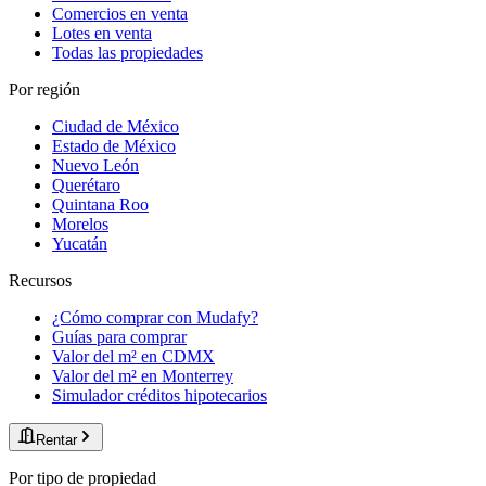
Comercios en venta
Lotes en venta
Todas las propiedades
Por región
Ciudad de México
Estado de México
Nuevo León
Querétaro
Quintana Roo
Morelos
Yucatán
Recursos
¿Cómo comprar con Mudafy?
Guías para comprar
Valor del m² en CDMX
Valor del m² en Monterrey
Simulador créditos hipotecarios
Rentar
Por tipo de propiedad