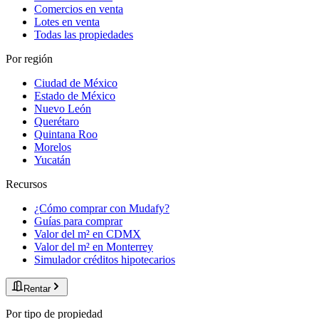
Comercios en venta
Lotes en venta
Todas las propiedades
Por región
Ciudad de México
Estado de México
Nuevo León
Querétaro
Quintana Roo
Morelos
Yucatán
Recursos
¿Cómo comprar con Mudafy?
Guías para comprar
Valor del m² en CDMX
Valor del m² en Monterrey
Simulador créditos hipotecarios
Rentar
Por tipo de propiedad