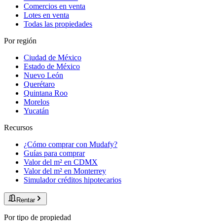
Comercios en venta
Lotes en venta
Todas las propiedades
Por región
Ciudad de México
Estado de México
Nuevo León
Querétaro
Quintana Roo
Morelos
Yucatán
Recursos
¿Cómo comprar con Mudafy?
Guías para comprar
Valor del m² en CDMX
Valor del m² en Monterrey
Simulador créditos hipotecarios
Rentar
Por tipo de propiedad