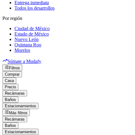
Entrega inmediata
Todos los desarrollos
Por región
Ciudad de México
Estado de México
Nuevo León
Quintana Roo
Morelos
Súmate a Mudafy
Filtros
Comprar
Casa
Precio
Recámaras
Baños
Estacionamientos
Más filtros
Recámaras
Baños
Estacionamientos