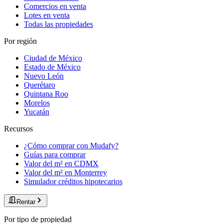
Comercios en venta
Lotes en venta
Todas las propiedades
Por región
Ciudad de México
Estado de México
Nuevo León
Querétaro
Quintana Roo
Morelos
Yucatán
Recursos
¿Cómo comprar con Mudafy?
Guías para comprar
Valor del m² en CDMX
Valor del m² en Monterrey
Simulador créditos hipotecarios
Rentar
Por tipo de propiedad