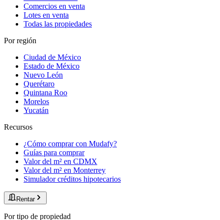
Comercios en venta
Lotes en venta
Todas las propiedades
Por región
Ciudad de México
Estado de México
Nuevo León
Querétaro
Quintana Roo
Morelos
Yucatán
Recursos
¿Cómo comprar con Mudafy?
Guías para comprar
Valor del m² en CDMX
Valor del m² en Monterrey
Simulador créditos hipotecarios
Rentar
Por tipo de propiedad