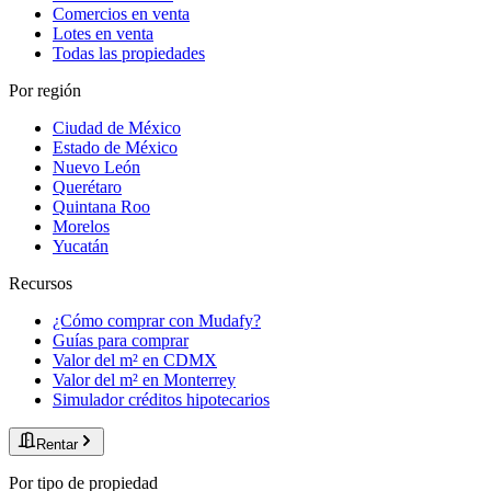
Comercios en venta
Lotes en venta
Todas las propiedades
Por región
Ciudad de México
Estado de México
Nuevo León
Querétaro
Quintana Roo
Morelos
Yucatán
Recursos
¿Cómo comprar con Mudafy?
Guías para comprar
Valor del m² en CDMX
Valor del m² en Monterrey
Simulador créditos hipotecarios
Rentar
Por tipo de propiedad