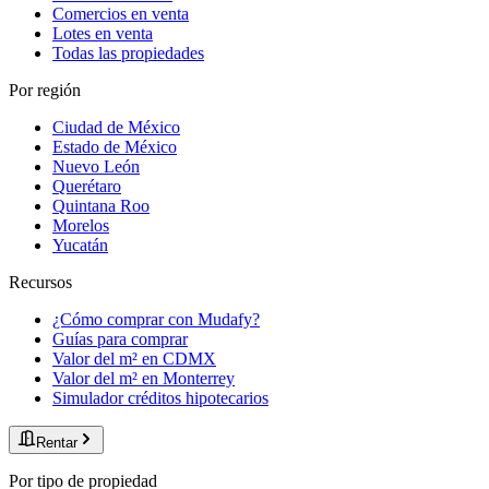
Comercios en venta
Lotes en venta
Todas las propiedades
Por región
Ciudad de México
Estado de México
Nuevo León
Querétaro
Quintana Roo
Morelos
Yucatán
Recursos
¿Cómo comprar con Mudafy?
Guías para comprar
Valor del m² en CDMX
Valor del m² en Monterrey
Simulador créditos hipotecarios
Rentar
Por tipo de propiedad