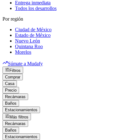
Entrega inmediata
Todos los desarrollos
Por región
Ciudad de México
Estado de México
Nuevo León
Quintana Roo
Morelos
Súmate a Mudafy
Filtros
Comprar
Casa
Precio
Recámaras
Baños
Estacionamientos
Más filtros
Recámaras
Baños
Estacionamientos