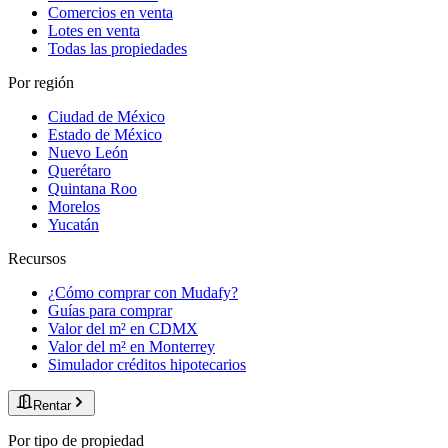
Comercios en venta
Lotes en venta
Todas las propiedades
Por región
Ciudad de México
Estado de México
Nuevo León
Querétaro
Quintana Roo
Morelos
Yucatán
Recursos
¿Cómo comprar con Mudafy?
Guías para comprar
Valor del m² en CDMX
Valor del m² en Monterrey
Simulador créditos hipotecarios
Rentar
Por tipo de propiedad