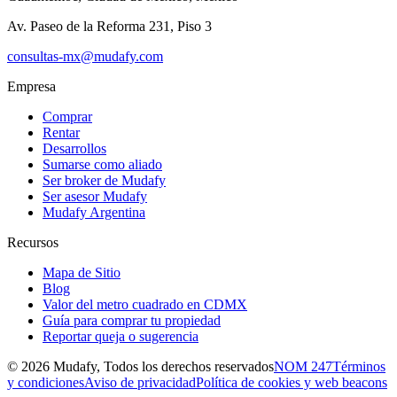
Av. Paseo de la Reforma 231, Piso 3
consultas-mx@mudafy.com
Empresa
Comprar
Rentar
Desarrollos
Sumarse como aliado
Ser broker de Mudafy
Ser asesor Mudafy
Mudafy Argentina
Recursos
Mapa de Sitio
Blog
Valor del metro cuadrado en CDMX
Guía para comprar tu propiedad
Reportar queja o sugerencia
©
2026
Mudafy, Todos los derechos reservados
NOM 247
Términos
y condiciones
Aviso de privacidad
Política de cookies y web beacons