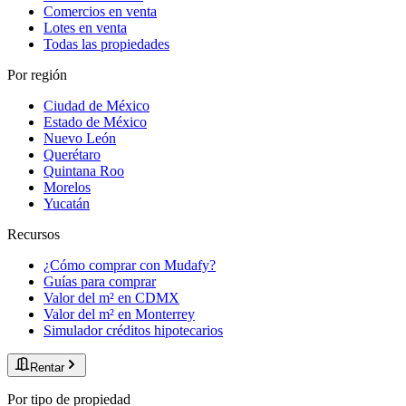
Comercios en venta
Lotes en venta
Todas las propiedades
Por región
Ciudad de México
Estado de México
Nuevo León
Querétaro
Quintana Roo
Morelos
Yucatán
Recursos
¿Cómo comprar con Mudafy?
Guías para comprar
Valor del m² en CDMX
Valor del m² en Monterrey
Simulador créditos hipotecarios
Rentar
Por tipo de propiedad