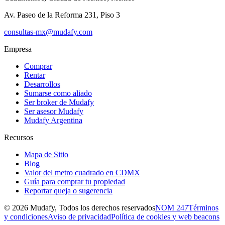
Av. Paseo de la Reforma 231, Piso 3
consultas-mx@mudafy.com
Empresa
Comprar
Rentar
Desarrollos
Sumarse como aliado
Ser broker de Mudafy
Ser asesor Mudafy
Mudafy Argentina
Recursos
Mapa de Sitio
Blog
Valor del metro cuadrado en CDMX
Guía para comprar tu propiedad
Reportar queja o sugerencia
©
2026
Mudafy, Todos los derechos reservados
NOM 247
Términos
y condiciones
Aviso de privacidad
Política de cookies y web beacons