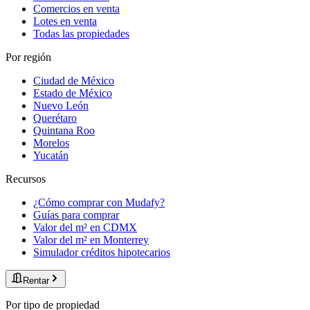
Comercios en venta
Lotes en venta
Todas las propiedades
Por región
Ciudad de México
Estado de México
Nuevo León
Querétaro
Quintana Roo
Morelos
Yucatán
Recursos
¿Cómo comprar con Mudafy?
Guías para comprar
Valor del m² en CDMX
Valor del m² en Monterrey
Simulador créditos hipotecarios
Rentar
Por tipo de propiedad