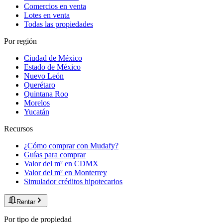
Comercios en venta
Lotes en venta
Todas las propiedades
Por región
Ciudad de México
Estado de México
Nuevo León
Querétaro
Quintana Roo
Morelos
Yucatán
Recursos
¿Cómo comprar con Mudafy?
Guías para comprar
Valor del m² en CDMX
Valor del m² en Monterrey
Simulador créditos hipotecarios
Rentar
Por tipo de propiedad