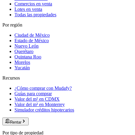
Comercios en venta
Lotes en venta
Todas las propiedades
Por región
Ciudad de México
Estado de México
Nuevo León
Querétaro
Quintana Roo
Morelos
Yucatán
Recursos
¿Cómo comprar con Mudafy?
Guías para comprar
Valor del m² en CDMX
Valor del m² en Monterrey
Simulador créditos hipotecarios
Rentar
Por tipo de propiedad