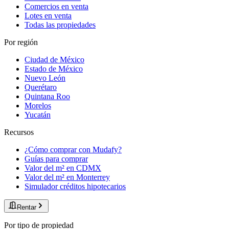
Comercios en venta
Lotes en venta
Todas las propiedades
Por región
Ciudad de México
Estado de México
Nuevo León
Querétaro
Quintana Roo
Morelos
Yucatán
Recursos
¿Cómo comprar con Mudafy?
Guías para comprar
Valor del m² en CDMX
Valor del m² en Monterrey
Simulador créditos hipotecarios
Rentar
Por tipo de propiedad