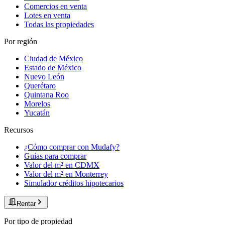
Comercios en venta
Lotes en venta
Todas las propiedades
Por región
Ciudad de México
Estado de México
Nuevo León
Querétaro
Quintana Roo
Morelos
Yucatán
Recursos
¿Cómo comprar con Mudafy?
Guías para comprar
Valor del m² en CDMX
Valor del m² en Monterrey
Simulador créditos hipotecarios
Rentar
Por tipo de propiedad