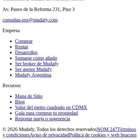
Av. Paseo de la Reforma 231, Piso 3
consultas-mx@mudafy.com
Empresa
Comprar
Rentar
Desarrollos
Sumarse como aliado
Ser broker de Mudafy
Ser asesor Mudafy
Mudafy Argentina
Recursos
Mapa de Sitio
Blog
Valor del metro cuadrado en CDMX
Guía para comprar tu propiedad
Reportar queja o sugerencia
©
2026
Mudafy, Todos los derechos reservados
NOM 247
Términos
y condiciones
Aviso de privacidad
Política de cookies y web beacons