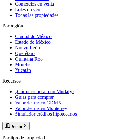
Comercios en venta
Lotes en venta
Todas las propiedades
Por región
Ciudad de México
Estado de México
Nuevo León
Querétaro
Quintana Roo
Morelos
Yucatán
Recursos
¿Cómo comprar con Mudafy?
Guías para comprar
Valor del m² en CDMX
Valor del m² en Monterrey
Simulador créditos hipotecarios
Rentar
Por tipo de propiedad