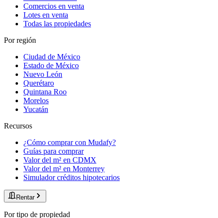
Comercios en venta
Lotes en venta
Todas las propiedades
Por región
Ciudad de México
Estado de México
Nuevo León
Querétaro
Quintana Roo
Morelos
Yucatán
Recursos
¿Cómo comprar con Mudafy?
Guías para comprar
Valor del m² en CDMX
Valor del m² en Monterrey
Simulador créditos hipotecarios
Rentar
Por tipo de propiedad