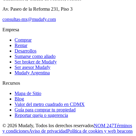
Av. Paseo de la Reforma 231, Piso 3
consultas-mx@mudafy.com
Empresa
Comprar
Rentar
Desarrollos
Sumarse como aliado
Ser broker de Mudafy
Ser asesor Mudafy
Mudafy Argentina
Recursos
Mapa de Sitio
Blog
Valor del metro cuadrado en CDMX
Guía para comprar tu propiedad
Reportar queja o sugerencia
©
2026
Mudafy, Todos los derechos reservados
NOM 247
Términos
y condiciones
Aviso de privacidad
Política de cookies y web beacons