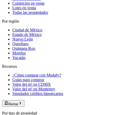
Comercios en venta
Lotes en venta
Todas las propiedades
Por región
Ciudad de México
Estado de México
Nuevo León
Querétaro
Quintana Roo
Morelos
Yucatán
Recursos
¿Cómo comprar con Mudafy?
Guías para comprar
Valor del m² en CDMX
Valor del m² en Monterrey
Simulador créditos hipotecarios
Rentar
Por tipo de propiedad