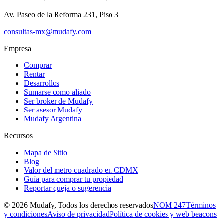
Av. Paseo de la Reforma 231, Piso 3
consultas-mx@mudafy.com
Empresa
Comprar
Rentar
Desarrollos
Sumarse como aliado
Ser broker de Mudafy
Ser asesor Mudafy
Mudafy Argentina
Recursos
Mapa de Sitio
Blog
Valor del metro cuadrado en CDMX
Guía para comprar tu propiedad
Reportar queja o sugerencia
©
2026
Mudafy, Todos los derechos reservados
NOM 247
Términos
y condiciones
Aviso de privacidad
Política de cookies y web beacons