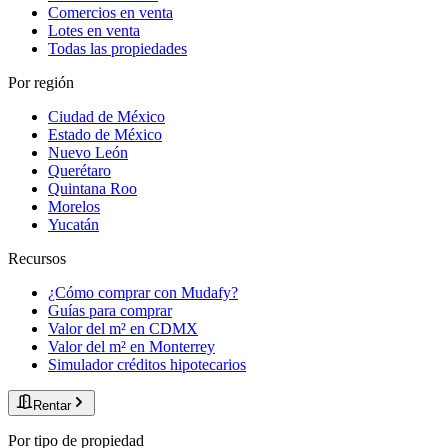
Comercios en venta
Lotes en venta
Todas las propiedades
Por región
Ciudad de México
Estado de México
Nuevo León
Querétaro
Quintana Roo
Morelos
Yucatán
Recursos
¿Cómo comprar con Mudafy?
Guías para comprar
Valor del m² en CDMX
Valor del m² en Monterrey
Simulador créditos hipotecarios
Rentar
Por tipo de propiedad