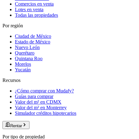
Comercios en venta
Lotes en venta
Todas las propiedades
Por región
Ciudad de México
Estado de México
Nuevo León
Querétaro
Quintana Roo
Morelos
Yucatán
Recursos
¿Cómo comprar con Mudafy?
Guías para comprar
Valor del m² en CDMX
Valor del m² en Monterrey
Simulador créditos hipotecarios
Rentar
Por tipo de propiedad