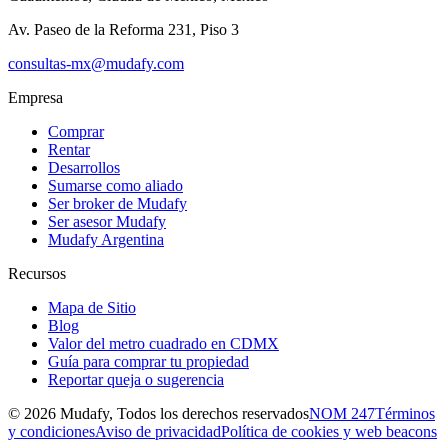
Av. Paseo de la Reforma 231, Piso 3
consultas-mx@mudafy.com
Empresa
Comprar
Rentar
Desarrollos
Sumarse como aliado
Ser broker de Mudafy
Ser asesor Mudafy
Mudafy Argentina
Recursos
Mapa de Sitio
Blog
Valor del metro cuadrado en CDMX
Guía para comprar tu propiedad
Reportar queja o sugerencia
©
2026
Mudafy, Todos los derechos reservados
NOM 247
Términos
y condiciones
Aviso de privacidad
Política de cookies y web beacons