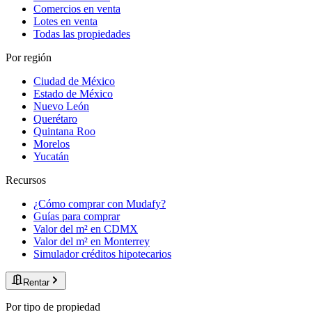
Comercios en venta
Lotes en venta
Todas las propiedades
Por región
Ciudad de México
Estado de México
Nuevo León
Querétaro
Quintana Roo
Morelos
Yucatán
Recursos
¿Cómo comprar con Mudafy?
Guías para comprar
Valor del m² en CDMX
Valor del m² en Monterrey
Simulador créditos hipotecarios
Rentar
Por tipo de propiedad