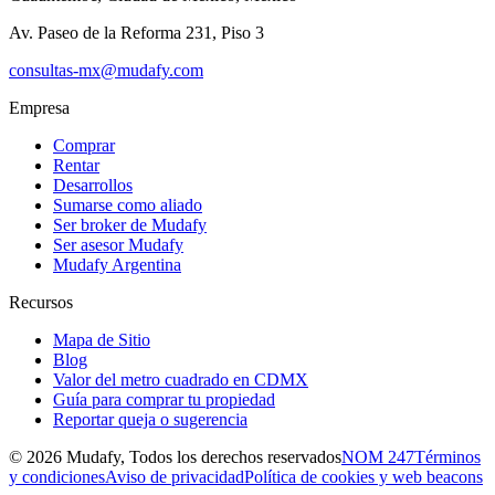
Av. Paseo de la Reforma 231, Piso 3
consultas-mx@mudafy.com
Empresa
Comprar
Rentar
Desarrollos
Sumarse como aliado
Ser broker de Mudafy
Ser asesor Mudafy
Mudafy Argentina
Recursos
Mapa de Sitio
Blog
Valor del metro cuadrado en CDMX
Guía para comprar tu propiedad
Reportar queja o sugerencia
©
2026
Mudafy, Todos los derechos reservados
NOM 247
Términos
y condiciones
Aviso de privacidad
Política de cookies y web beacons