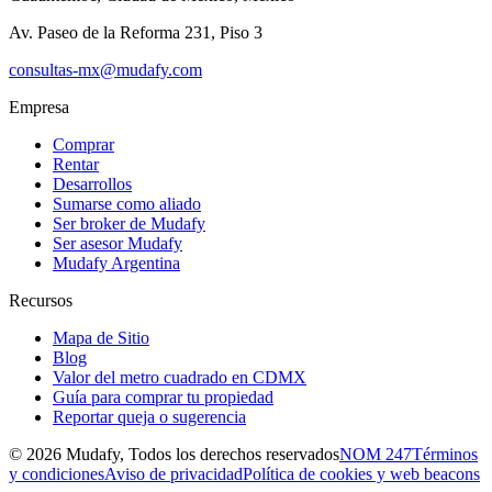
Av. Paseo de la Reforma 231, Piso 3
consultas-mx@mudafy.com
Empresa
Comprar
Rentar
Desarrollos
Sumarse como aliado
Ser broker de Mudafy
Ser asesor Mudafy
Mudafy Argentina
Recursos
Mapa de Sitio
Blog
Valor del metro cuadrado en CDMX
Guía para comprar tu propiedad
Reportar queja o sugerencia
©
2026
Mudafy, Todos los derechos reservados
NOM 247
Términos
y condiciones
Aviso de privacidad
Política de cookies y web beacons