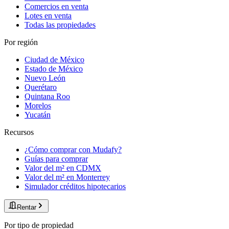
Comercios en venta
Lotes en venta
Todas las propiedades
Por región
Ciudad de México
Estado de México
Nuevo León
Querétaro
Quintana Roo
Morelos
Yucatán
Recursos
¿Cómo comprar con Mudafy?
Guías para comprar
Valor del m² en CDMX
Valor del m² en Monterrey
Simulador créditos hipotecarios
Rentar
Por tipo de propiedad