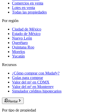
Comercios en venta
Lotes en venta
Todas las propiedades
Por región
Ciudad de México
Estado de México
Nuevo León
Querétaro
Quintana Roo
Morelos
Yucatán
Recursos
¿Cómo comprar con Mudafy?
Guías para comprar
Valor del m² en CDMX
Valor del m² en Monterrey
Simulador créditos hipotecarios
Rentar
Por tipo de propiedad