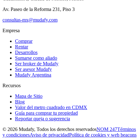
Av. Paseo de la Reforma 231, Piso 3
consultas-mx@mudafy.com
Empresa
Comprar
Rentar
Desarrollos
Sumarse como aliado
Ser broker de Mudafy
Ser asesor Mudafy
Mudafy Argentina
Recursos
Mapa de Sitio
Blog
Valor del metro cuadrado en CDMX
Guía para comprar tu propiedad
Reportar queja o sugerencia
©
2026
Mudafy, Todos los derechos reservados
NOM 247
Términos
y condiciones
Aviso de privacidad
Política de cookies y web beacons