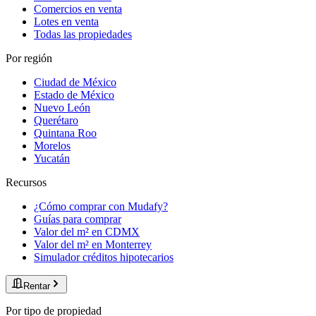
Comercios en venta
Lotes en venta
Todas las propiedades
Por región
Ciudad de México
Estado de México
Nuevo León
Querétaro
Quintana Roo
Morelos
Yucatán
Recursos
¿Cómo comprar con Mudafy?
Guías para comprar
Valor del m² en CDMX
Valor del m² en Monterrey
Simulador créditos hipotecarios
Rentar
Por tipo de propiedad