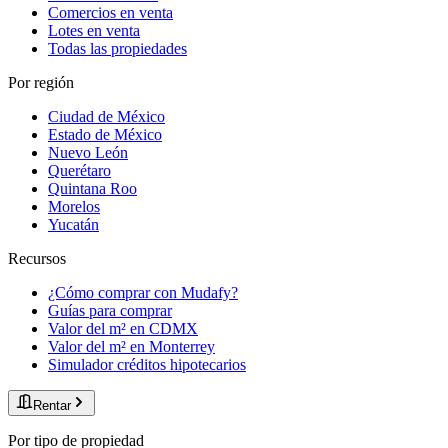
Comercios en venta
Lotes en venta
Todas las propiedades
Por región
Ciudad de México
Estado de México
Nuevo León
Querétaro
Quintana Roo
Morelos
Yucatán
Recursos
¿Cómo comprar con Mudafy?
Guías para comprar
Valor del m² en CDMX
Valor del m² en Monterrey
Simulador créditos hipotecarios
Rentar
Por tipo de propiedad