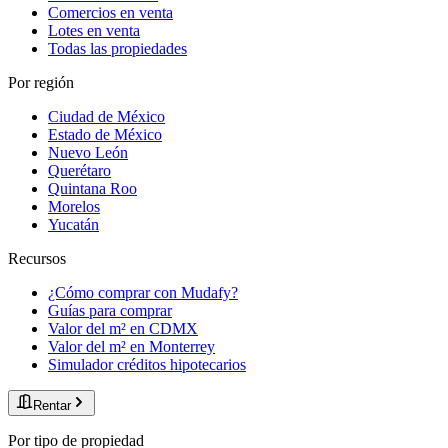
Comercios en venta
Lotes en venta
Todas las propiedades
Por región
Ciudad de México
Estado de México
Nuevo León
Querétaro
Quintana Roo
Morelos
Yucatán
Recursos
¿Cómo comprar con Mudafy?
Guías para comprar
Valor del m² en CDMX
Valor del m² en Monterrey
Simulador créditos hipotecarios
Rentar
Por tipo de propiedad