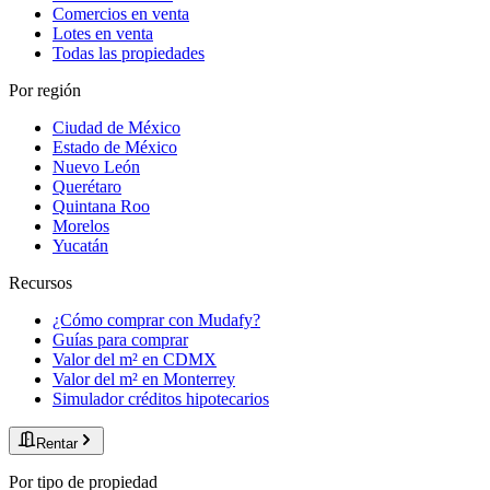
Comercios en venta
Lotes en venta
Todas las propiedades
Por región
Ciudad de México
Estado de México
Nuevo León
Querétaro
Quintana Roo
Morelos
Yucatán
Recursos
¿Cómo comprar con Mudafy?
Guías para comprar
Valor del m² en CDMX
Valor del m² en Monterrey
Simulador créditos hipotecarios
Rentar
Por tipo de propiedad