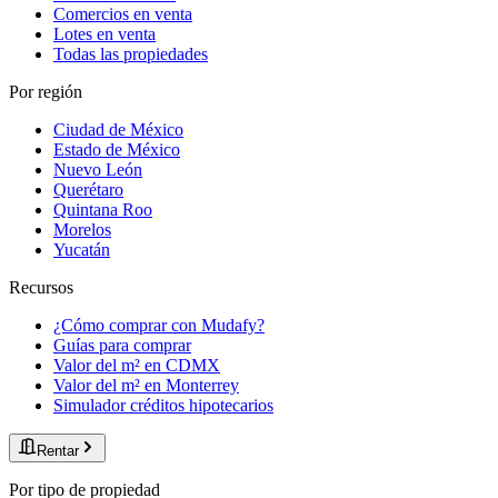
Comercios en venta
Lotes en venta
Todas las propiedades
Por región
Ciudad de México
Estado de México
Nuevo León
Querétaro
Quintana Roo
Morelos
Yucatán
Recursos
¿Cómo comprar con Mudafy?
Guías para comprar
Valor del m² en CDMX
Valor del m² en Monterrey
Simulador créditos hipotecarios
Rentar
Por tipo de propiedad