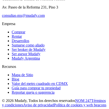
Av. Paseo de la Reforma 231, Piso 3
consultas-mx@mudafy.com
Empresa
Comprar
Rentar
Desarrollos
Sumarse como aliado
Ser broker de Mudafy
Ser asesor Mudafy
Mudafy Argentina
Recursos
Mapa de Sitio
Blog
Valor del metro cuadrado en CDMX
Guía para comprar tu propiedad
Reportar queja o sugerencia
©
2026
Mudafy, Todos los derechos reservados
NOM 247
Términos
y condiciones
Aviso de privacidad
Política de cookies y web beacons