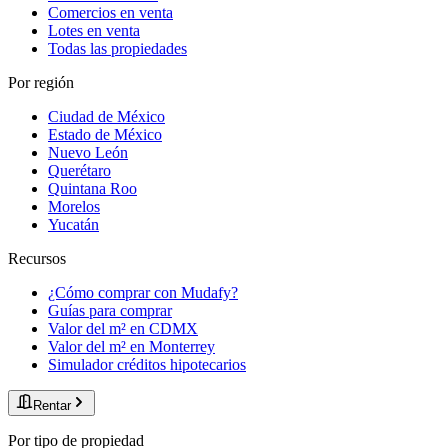
Comercios en venta
Lotes en venta
Todas las propiedades
Por región
Ciudad de México
Estado de México
Nuevo León
Querétaro
Quintana Roo
Morelos
Yucatán
Recursos
¿Cómo comprar con Mudafy?
Guías para comprar
Valor del m² en CDMX
Valor del m² en Monterrey
Simulador créditos hipotecarios
Rentar
Por tipo de propiedad