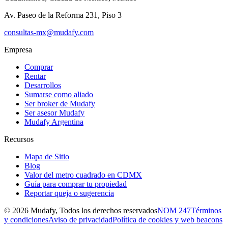
Av. Paseo de la Reforma 231, Piso 3
consultas-mx@mudafy.com
Empresa
Comprar
Rentar
Desarrollos
Sumarse como aliado
Ser broker de Mudafy
Ser asesor Mudafy
Mudafy Argentina
Recursos
Mapa de Sitio
Blog
Valor del metro cuadrado en CDMX
Guía para comprar tu propiedad
Reportar queja o sugerencia
©
2026
Mudafy, Todos los derechos reservados
NOM 247
Términos
y condiciones
Aviso de privacidad
Política de cookies y web beacons