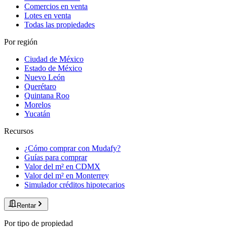
Comercios en venta
Lotes en venta
Todas las propiedades
Por región
Ciudad de México
Estado de México
Nuevo León
Querétaro
Quintana Roo
Morelos
Yucatán
Recursos
¿Cómo comprar con Mudafy?
Guías para comprar
Valor del m² en CDMX
Valor del m² en Monterrey
Simulador créditos hipotecarios
Rentar
Por tipo de propiedad