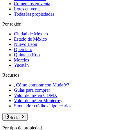
Comercios en venta
Lotes en venta
Todas las propiedades
Por región
Ciudad de México
Estado de México
Nuevo León
Querétaro
Quintana Roo
Morelos
Yucatán
Recursos
¿Cómo comprar con Mudafy?
Guías para comprar
Valor del m² en CDMX
Valor del m² en Monterrey
Simulador créditos hipotecarios
Rentar
Por tipo de propiedad