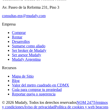
Av. Paseo de la Reforma 231, Piso 3
consultas-mx@mudafy.com
Empresa
Comprar
Rentar
Desarrollos
Sumarse como aliado
Ser broker de Mudafy
Ser asesor Mudafy
Mudafy Argentina
Recursos
Mapa de Sitio
Blog
Valor del metro cuadrado en CDMX
Guía para comprar tu propiedad
Reportar queja o sugerencia
©
2026
Mudafy, Todos los derechos reservados
NOM 247
Términos
y condiciones
Aviso de privacidad
Política de cookies y web beacons