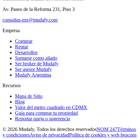
Av. Paseo de la Reforma 231, Piso 3
consultas-mx@mudafy.com
Empresa
Comprar
Rentar
Desarrollos
Sumarse como aliado
Ser broker de Mudafy
Ser asesor Mudafy
Mudafy Argentina
Recursos
Mapa de Sitio
Blog
Valor del metro cuadrado en CDMX
Guía para comprar tu propiedad
Reportar queja o sugerencia
©
2026
Mudafy, Todos los derechos reservados
NOM 247
Términos
y condiciones
Aviso de privacidad
Política de cookies y web beacons