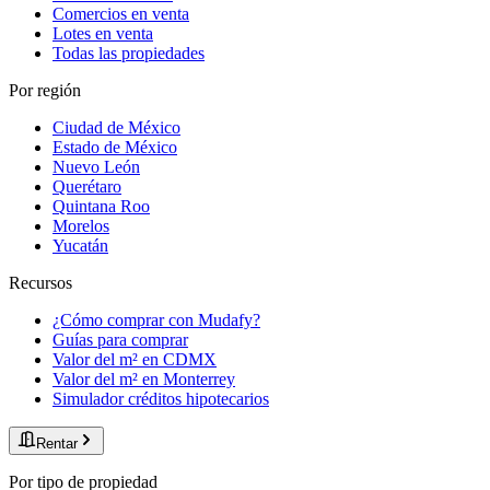
Comercios en venta
Lotes en venta
Todas las propiedades
Por región
Ciudad de México
Estado de México
Nuevo León
Querétaro
Quintana Roo
Morelos
Yucatán
Recursos
¿Cómo comprar con Mudafy?
Guías para comprar
Valor del m² en CDMX
Valor del m² en Monterrey
Simulador créditos hipotecarios
Rentar
Por tipo de propiedad