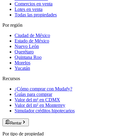
Comercios en venta
Lotes en venta
Todas las propiedades
Por región
Ciudad de México
Estado de México
Nuevo León
Querétaro
Quintana Roo
Morelos
Yucatán
Recursos
¿Cómo comprar con Mudafy?
Guías para comprar
Valor del m² en CDMX
Valor del m² en Monterrey
Simulador créditos hipotecarios
Rentar
Por tipo de propiedad