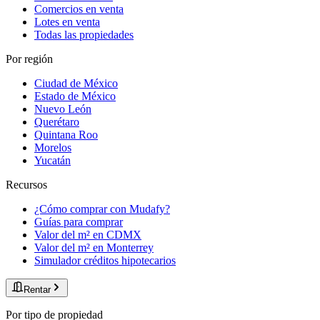
Comercios en venta
Lotes en venta
Todas las propiedades
Por región
Ciudad de México
Estado de México
Nuevo León
Querétaro
Quintana Roo
Morelos
Yucatán
Recursos
¿Cómo comprar con Mudafy?
Guías para comprar
Valor del m² en CDMX
Valor del m² en Monterrey
Simulador créditos hipotecarios
Rentar
Por tipo de propiedad