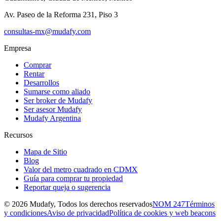
Av. Paseo de la Reforma 231, Piso 3
consultas-mx@mudafy.com
Empresa
Comprar
Rentar
Desarrollos
Sumarse como aliado
Ser broker de Mudafy
Ser asesor Mudafy
Mudafy Argentina
Recursos
Mapa de Sitio
Blog
Valor del metro cuadrado en CDMX
Guía para comprar tu propiedad
Reportar queja o sugerencia
©
2026
Mudafy, Todos los derechos reservados
NOM 247
Términos
y condiciones
Aviso de privacidad
Política de cookies y web beacons