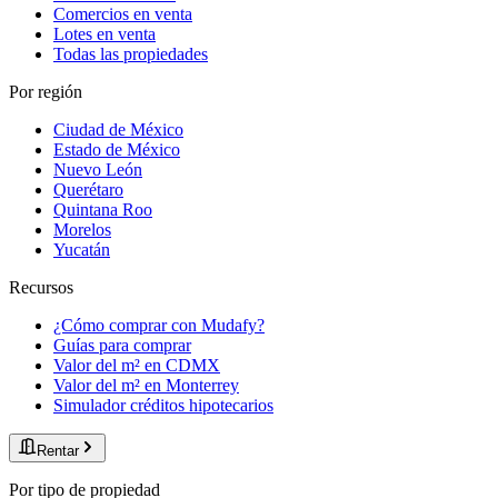
Comercios en venta
Lotes en venta
Todas las propiedades
Por región
Ciudad de México
Estado de México
Nuevo León
Querétaro
Quintana Roo
Morelos
Yucatán
Recursos
¿Cómo comprar con Mudafy?
Guías para comprar
Valor del m² en CDMX
Valor del m² en Monterrey
Simulador créditos hipotecarios
Rentar
Por tipo de propiedad