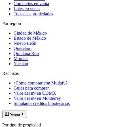
Comercios en venta
Lotes en venta
Todas las propiedades
Por región
Ciudad de México
Estado de México
Nuevo León
Querétaro
Quintana Roo
Morelos
Yucatán
Recursos
¿Cómo comprar con Mudafy?
Guías para comprar
Valor del m² en CDMX
Valor del m² en Monterrey
Simulador créditos hipotecarios
Rentar
Por tipo de propiedad