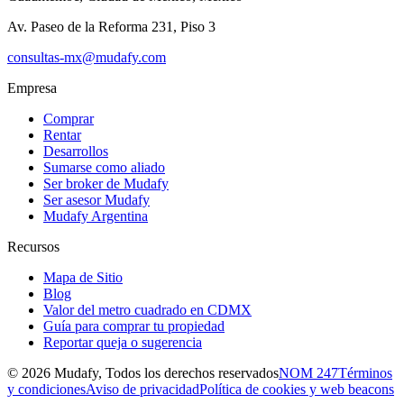
Av. Paseo de la Reforma 231, Piso 3
consultas-mx@mudafy.com
Empresa
Comprar
Rentar
Desarrollos
Sumarse como aliado
Ser broker de Mudafy
Ser asesor Mudafy
Mudafy Argentina
Recursos
Mapa de Sitio
Blog
Valor del metro cuadrado en CDMX
Guía para comprar tu propiedad
Reportar queja o sugerencia
©
2026
Mudafy, Todos los derechos reservados
NOM 247
Términos
y condiciones
Aviso de privacidad
Política de cookies y web beacons