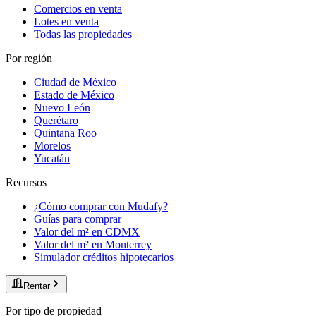
Comercios en venta
Lotes en venta
Todas las propiedades
Por región
Ciudad de México
Estado de México
Nuevo León
Querétaro
Quintana Roo
Morelos
Yucatán
Recursos
¿Cómo comprar con Mudafy?
Guías para comprar
Valor del m² en CDMX
Valor del m² en Monterrey
Simulador créditos hipotecarios
Rentar
Por tipo de propiedad