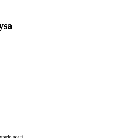
ysa
rarlo por ti.