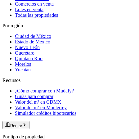
Comercios en venta
Lotes en venta
Todas las propiedades
Por región
Ciudad de México
Estado de México
Nuevo León
Querétaro
Quintana Roo
Morelos
Yucatán
Recursos
¿Cómo comprar con Mudafy?
Guías para comprar
Valor del m² en CDMX
Valor del m² en Monterrey
Simulador créditos hipotecarios
Rentar
Por tipo de propiedad