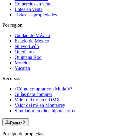
Comercios en venta
Lotes en venta
Todas las propiedades
Por región
Ciudad de México
Estado de México
Nuevo León
Querétaro
Quintana Roo
Morelos
Yucatán
Recursos
¿Cómo comprar con Mudafy?
Guías para comprar
Valor del m² en CDMX
Valor del m² en Monterrey
Simulador créditos hipotecarios
Rentar
Por tipo de propiedad