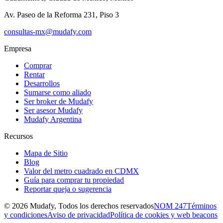
Av. Paseo de la Reforma 231, Piso 3
consultas-mx@mudafy.com
Empresa
Comprar
Rentar
Desarrollos
Sumarse como aliado
Ser broker de Mudafy
Ser asesor Mudafy
Mudafy Argentina
Recursos
Mapa de Sitio
Blog
Valor del metro cuadrado en CDMX
Guía para comprar tu propiedad
Reportar queja o sugerencia
©
2026
Mudafy, Todos los derechos reservados
NOM 247
Términos
y condiciones
Aviso de privacidad
Política de cookies y web beacons