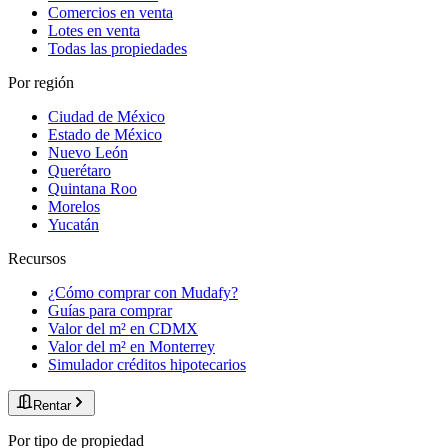
Comercios en venta
Lotes en venta
Todas las propiedades
Por región
Ciudad de México
Estado de México
Nuevo León
Querétaro
Quintana Roo
Morelos
Yucatán
Recursos
¿Cómo comprar con Mudafy?
Guías para comprar
Valor del m² en CDMX
Valor del m² en Monterrey
Simulador créditos hipotecarios
Rentar
Por tipo de propiedad