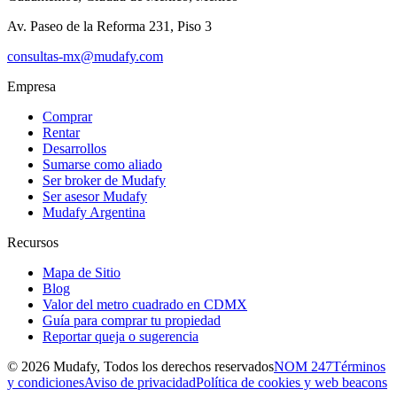
Av. Paseo de la Reforma 231, Piso 3
consultas-mx@mudafy.com
Empresa
Comprar
Rentar
Desarrollos
Sumarse como aliado
Ser broker de Mudafy
Ser asesor Mudafy
Mudafy Argentina
Recursos
Mapa de Sitio
Blog
Valor del metro cuadrado en CDMX
Guía para comprar tu propiedad
Reportar queja o sugerencia
©
2026
Mudafy, Todos los derechos reservados
NOM 247
Términos
y condiciones
Aviso de privacidad
Política de cookies y web beacons