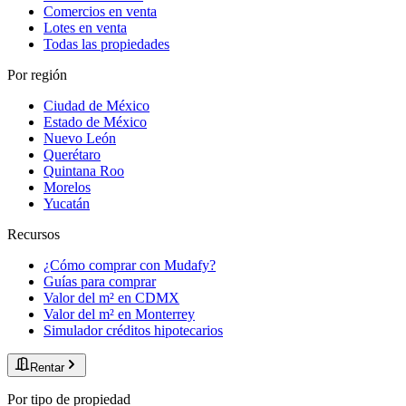
Comercios en venta
Lotes en venta
Todas las propiedades
Por región
Ciudad de México
Estado de México
Nuevo León
Querétaro
Quintana Roo
Morelos
Yucatán
Recursos
¿Cómo comprar con Mudafy?
Guías para comprar
Valor del m² en CDMX
Valor del m² en Monterrey
Simulador créditos hipotecarios
Rentar
Por tipo de propiedad