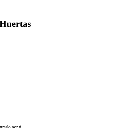
 Huertas
rarlo por ti.