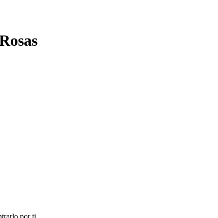
 Rosas
rarlo por ti.