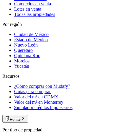
Comercios en venta
Lotes en venta
Todas las propiedades
Por región
Ciudad de México
Estado de México
Nuevo León
Querétaro
Quintana Roo
Morelos
Yucatán
Recursos
¿Cómo comprar con Mudafy?
Guías para comprar
Valor del m² en CDMX
Valor del m² en Monterrey
Simulador créditos hipotecarios
Rentar
Por tipo de propiedad