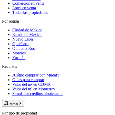
Comercios en venta
Lotes en venta
Todas las propiedades
Por región
Ciudad de México
Estado de México
Nuevo León
Querétaro
Quintana Roo
Morelos
Yucatán
Recursos
¿Cómo comprar con Mudafy?
Guías para comprar
Valor del m² en CDMX
Valor del m² en Monterrey
Simulador créditos hipotecarios
Rentar
Por tipo de propiedad