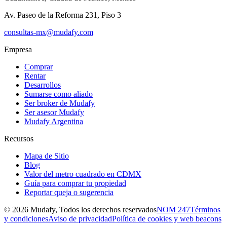
Av. Paseo de la Reforma 231, Piso 3
consultas-mx@mudafy.com
Empresa
Comprar
Rentar
Desarrollos
Sumarse como aliado
Ser broker de Mudafy
Ser asesor Mudafy
Mudafy Argentina
Recursos
Mapa de Sitio
Blog
Valor del metro cuadrado en CDMX
Guía para comprar tu propiedad
Reportar queja o sugerencia
©
2026
Mudafy, Todos los derechos reservados
NOM 247
Términos
y condiciones
Aviso de privacidad
Política de cookies y web beacons