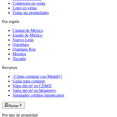
Comercios en venta
Lotes en venta
Todas las propiedades
Por región
Ciudad de México
Estado de México
Nuevo León
Querétaro
Quintana Roo
Morelos
Yucatán
Recursos
¿Cómo comprar con Mudafy?
Guías para comprar
Valor del m² en CDMX
Valor del m² en Monterrey
Simulador créditos hipotecarios
Rentar
Por tipo de propiedad