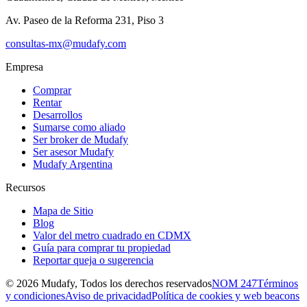
Av. Paseo de la Reforma 231, Piso 3
consultas-mx@mudafy.com
Empresa
Comprar
Rentar
Desarrollos
Sumarse como aliado
Ser broker de Mudafy
Ser asesor Mudafy
Mudafy Argentina
Recursos
Mapa de Sitio
Blog
Valor del metro cuadrado en CDMX
Guía para comprar tu propiedad
Reportar queja o sugerencia
©
2026
Mudafy, Todos los derechos reservados
NOM 247
Términos
y condiciones
Aviso de privacidad
Política de cookies y web beacons