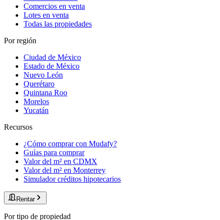
Comercios en venta
Lotes en venta
Todas las propiedades
Por región
Ciudad de México
Estado de México
Nuevo León
Querétaro
Quintana Roo
Morelos
Yucatán
Recursos
¿Cómo comprar con Mudafy?
Guías para comprar
Valor del m² en CDMX
Valor del m² en Monterrey
Simulador créditos hipotecarios
Rentar
Por tipo de propiedad