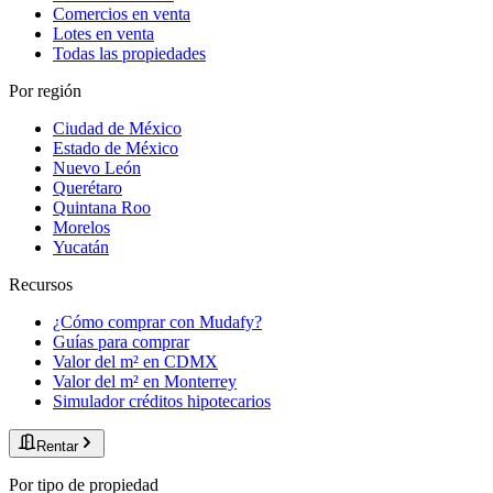
Comercios en venta
Lotes en venta
Todas las propiedades
Por región
Ciudad de México
Estado de México
Nuevo León
Querétaro
Quintana Roo
Morelos
Yucatán
Recursos
¿Cómo comprar con Mudafy?
Guías para comprar
Valor del m² en CDMX
Valor del m² en Monterrey
Simulador créditos hipotecarios
Rentar
Por tipo de propiedad