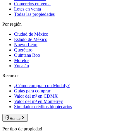
Comercios en venta
Lotes en venta
Todas las propiedades
Por región
Ciudad de México
Estado de México
Nuevo León
Querétaro
Quintana Roo
Morelos
Yucatán
Recursos
¿Cómo comprar con Mudafy?
Guías para comprar
Valor del m² en CDMX
Valor del m² en Monterrey
Simulador créditos hipotecarios
Rentar
Por tipo de propiedad